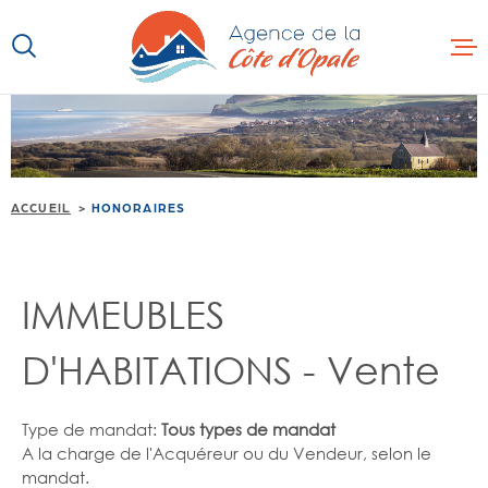
Aller
Aller
Aller
Aller
à
à
au
au
:
la
menu
contenu
recherche
principal
ACCUEIL
VENTE
ACCUEIL
HONORAIRES
LOCATION
IMMOBILIER
PROFESSION
IMMEUBLES
PROGRAMME
D'HABITATIONS - Vente
AUTRES SER
Type de mandat:
Tous types de mandat
CONTACT
A la charge de l'Acquéreur ou du Vendeur, selon le
mandat.