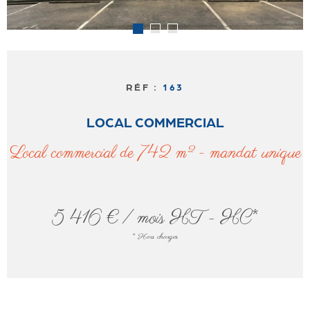
RÉF :
163
LOCAL COMMERCIAL
local commercial de 742 m² - mandat unique
5 416 € / mois
HT - HC*
* Hors charges