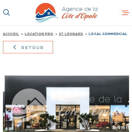
Aller
Aller
Aller
Aller
à
à
au
au
:
la
menu
contenu
recherche
principal
ACCUEIL
LOCATION PRO
ST LEONARD
LOCAL COMMERCIAL
ACCUEIL
RETOUR
VENTE
LOCATION
IMMOBILIER
PROFESSION
PROGRAMME
AUTRES SER
CONTACT