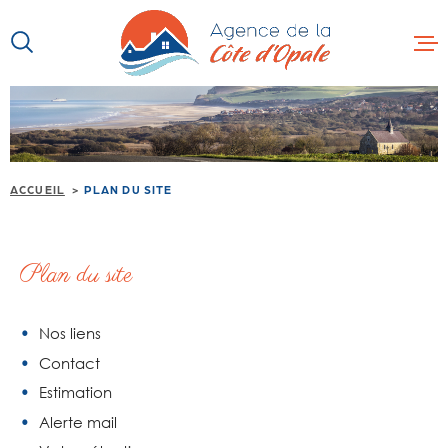
Aller
Aller
Aller
Aller
à
à
au
au
:
la
menu
contenu
recherche
principal
ACCUEIL
VENTE
ACCUEIL
PLAN DU SITE
LOCATION
IMMOBILIER
Plan du site
PROFESSION
PROGRAMME
Nos liens
AUTRES SER
Contact
Estimation
CONTACT
Alerte mail