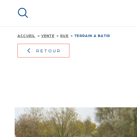
Aller
Aller
Aller
Aller
à
à
au
au
:
la
menu
contenu
recherche
principal
ACCUEIL
VENTE
RUE
TERRAIN A BATIR
RETOUR