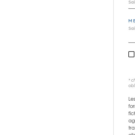
M
* 
obl
Les
fo
fic
ag
tra