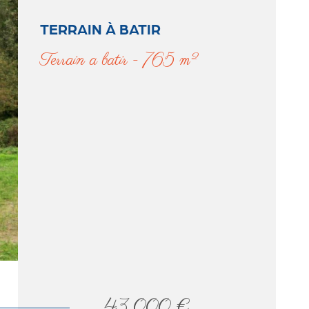
CONTACT
TERRAIN À BATIR
terrain a batir - 765 m²
43 000 €