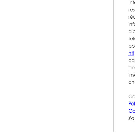
Inf
re
ré
inf
d'
tél
pou
ht
ca
pe
ins
cha
Ce
Pol
Con
s'