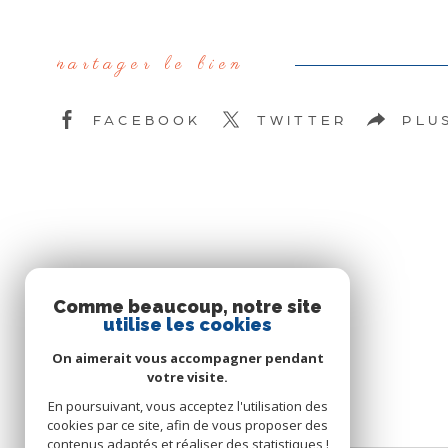
partager le bien
FACEBOOK
TWITTER
PLU
Comme beaucoup, notre site
SE CONNECTER
utilise les cookies
On aimerait vous accompagner pendant
ESPACE PROPRIÉTAIRE
votre visite.
En poursuivant, vous acceptez l'utilisation des
cookies par ce site, afin de vous proposer des
contenus adaptés et réaliser des statistiques !