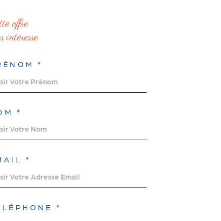
ette offre
s intéresse
RÉNOM *
OM *
MAIL *
ÉLÉPHONE *