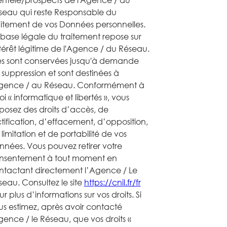
ientèle/prospects de l'Agence / du
seau qui reste Responsable du
aitement de vos Données personnelles.
 base légale du traitement repose sur
ntérêt légitime de l'Agence / du Réseau.
les sont conservées jusqu'à demande
 suppression et sont destinées à
Agence / au Réseau. Conformément à
loi « informatique et libertés », vous
sposez des droits d’accès, de
tification, d’effacement, d’opposition,
limitation et de portabilité de vos
nnées. Vous pouvez retirer votre
nsentement à tout moment en
ntactant directement l’Agence / Le
seau. Consultez le site
https://cnil.fr/fr
r plus d’informations sur vos droits. Si
us estimez, après avoir contacté
gence / le Réseau, que vos droits «