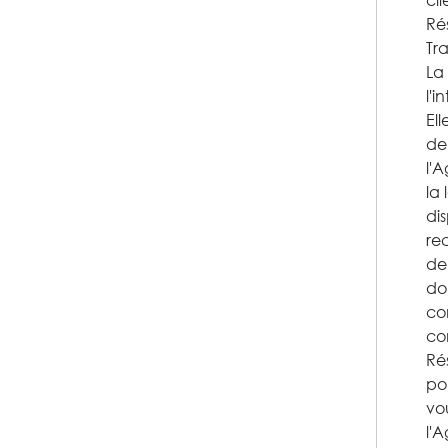
cl
Ré
Tr
La
l'i
El
de
l'
la 
di
rec
de 
do
co
co
Ré
pou
vo
l'A