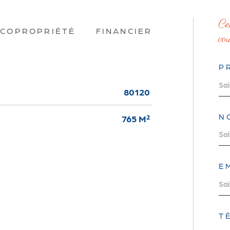
c
COPROPRIÉTÉ
FINANCIER
vou
P
80120
N
765 M²
E
T