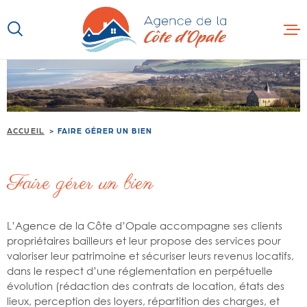
Aller
Aller
Aller
Aller
à
à
au
au
:
la
menu
contenu
recherche
principal
ACCUEIL
VENTE
ACCUEIL
FAIRE GÉRER UN BIEN
LOCATION
Faire gérer un bien
IMMOBILIER
PROFESSION
PROGRAMME
L’Agence de la Côte d’Opale accompagne ses clients
propriétaires bailleurs et leur propose des services pour
AUTRES SER
valoriser leur patrimoine et sécuriser leurs revenus locatifs,
dans le respect d’une réglementation en perpétuelle
CONTACT
évolution (rédaction des contrats de location, états des
lieux, perception des loyers, répartition des charges, et