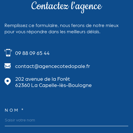
Contactez l'agence
Remplissez ce formulaire, nous ferons de notre mieux
pour vous répondre dans les meilleurs délais.
09 88 09 65 44
contact@agencecotedopale.fr
202 avenue de la Forêt
62360
La Capelle-lès-Boulogne
NOM *
TRAD_MELTEM_VOSCOORDON