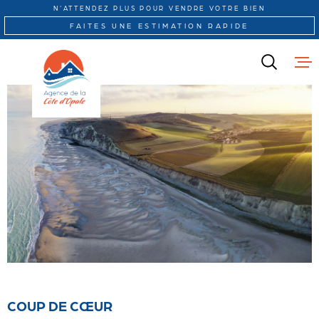
Aller
Aller
Aller
Aller
N'ATTENDEZ PLUS POUR VENDRE VOTRE BIEN
à
à
au
au
FAITES UNE ESTIMATION RAPIDE
:
la
menu
contenu
recherche
principal
ACCUEIL
VENTE
LOCATION
IMMOBILIER
PROFESSION
PROGRAMME
AUTRES SER
CONTACT
COUP DE CŒUR