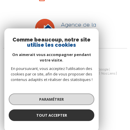
Comme beaucoup, notre site
utilise les cookies
On aimerait vous accompagner pendant
votre visite.
En poursuivant, vous acceptez l'utilisation des
© 2026 | Tous droits réservés | Traduction powered by Google |
Nos Honoraires
Plan Du Site
Mentions Légales
Admin
Nos Liens
cookies par ce site, afin de vous proposer des
Politique RGPD
Cookies
contenus adaptés et réaliser des statistiques !
PARAMÉTRER
TOUT ACCEPTER